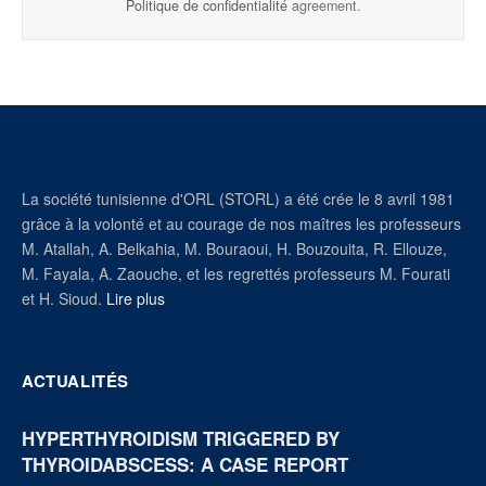
Politique de confidentialité
agreement.
La société tunisienne d'ORL (STORL) a été crée le 8 avril 1981
grâce à la volonté et au courage de nos maîtres les professeurs
M. Atallah, A. Belkahia, M. Bouraoui, H. Bouzouita, R. Ellouze,
M. Fayala, A. Zaouche, et les regrettés professeurs M. Fourati
et H. Sioud.
Lire plus
ACTUALITÉS
HYPERTHYROIDISM TRIGGERED BY
THYROIDABSCESS: A CASE REPORT