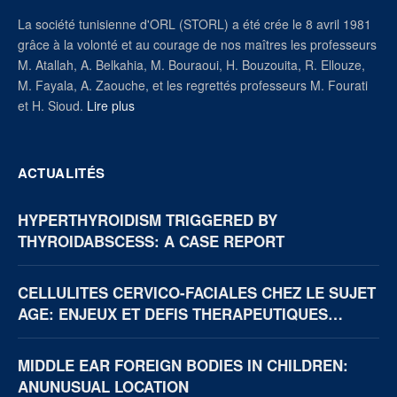
La société tunisienne d'ORL (STORL) a été crée le 8 avril 1981
grâce à la volonté et au courage de nos maîtres les professeurs
M. Atallah, A. Belkahia, M. Bouraoui, H. Bouzouita, R. Ellouze,
M. Fayala, A. Zaouche, et les regrettés professeurs M. Fourati
et H. Sioud.
Lire plus
ACTUALITÉS
HYPERTHYROIDISM TRIGGERED BY
THYROIDABSCESS: A CASE REPORT
CELLULITES CERVICO-FACIALES CHEZ LE SUJET
AGE: ENJEUX ET DEFIS THERAPEUTIQUES
(BOUAKE, CÔTE D’IVOIRE)
MIDDLE EAR FOREIGN BODIES IN CHILDREN:
ANUNUSUAL LOCATION