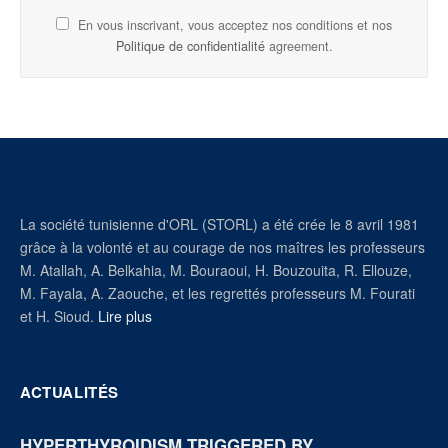
En vous inscrivant, vous acceptez nos conditions et nos
Politique de confidentialité
agreement.
La société tunisienne d'ORL (STORL) a été crée le 8 avril 1981
grâce à la volonté et au courage de nos maîtres les professeurs
M. Atallah, A. Belkahia, M. Bouraoui, H. Bouzouita, R. Ellouze,
M. Fayala, A. Zaouche, et les regrettés professeurs M. Fourati
et H. Sioud.
Lire plus
ACTUALITÉS
HYPERTHYROIDISM TRIGGERED BY