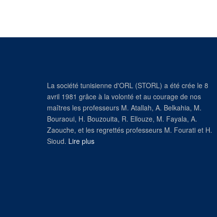
La société tunisienne d'ORL (STORL) a été crée le 8
avril 1981 grâce à la volonté et au courage de nos
maîtres les professeurs M. Atallah, A. Belkahia, M.
Bouraoui, H. Bouzouita, R. Ellouze, M. Fayala, A.
Zaouche, et les regrettés professeurs M. Fourati et H.
Sioud.
Lire plus