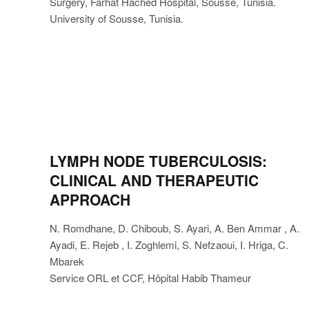
Surgery, Farhat Hached Hospital, Sousse, Tunisia.
University of Sousse, Tunisia.
LYMPH NODE TUBERCULOSIS:
CLINICAL AND THERAPEUTIC
APPROACH
N. Romdhane, D. Chiboub, S. Ayari, A. Ben Ammar , A.
Ayadi, E. Rejeb , I. Zoghlemi, S. Nefzaoui, I. Hriga, C.
Mbarek
Service ORL et CCF, Hôpital Habib Thameur