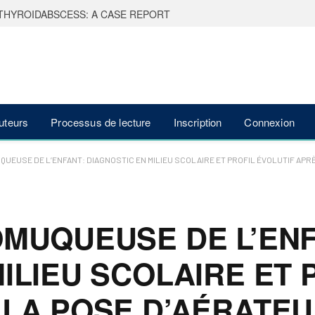
THYROIDABSCESS: A CASE REPORT
auteurs
Processus de lecture
Inscription
Connexion
QUEUSE DE L’ENFANT: DIAGNOSTIC EN MILIEU SCOLAIRE ET PROFIL ÉVOLUTIF APR
OMUQUEUSE DE L’ENF
ILIEU SCOLAIRE ET 
 LA POSE D’AÉRATE