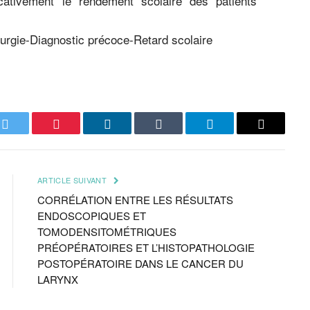
icativement le rendement scolaire des patients
rgie-Diagnostic précoce-Retard scolaire
k
Twitter
Pinterest
LinkedIn
Tumblr
Telegram
Email
ARTICLE SUIVANT
CORRÉLATION ENTRE LES RÉSULTATS
ENDOSCOPIQUES ET
TOMODENSITOMÉTRIQUES
PRÉOPÉRATOIRES ET L’HISTOPATHOLOGIE
POSTOPÉRATOIRE DANS LE CANCER DU
LARYNX