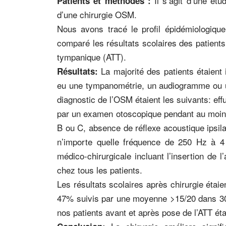
Il s’agit d’une étu
Patients et méthodes :
d’une chirurgie OSM.
Nous avons tracé le profil épidémiologique,
comparé les résultats scolaires des patients
tympanique (ATT).
La majorité des patients étaient 
Résultats:
eu une tympanométrie, un audiogramme ou un
diagnostic de l’OSM étaient les suivants: ef
par un examen otoscopique pendant au moi
B ou C, absence de réflexe acoustique ipsila
n’importe quelle fréquence de 250 Hz à 4 
médico-chirurgicale incluant l’insertion de
chez tous les patients.
Les résultats scolaires après chirurgie éta
47% suivis par une moyenne >15/20 dans 30%.
nos patients avant et après pose de l’ATT éta